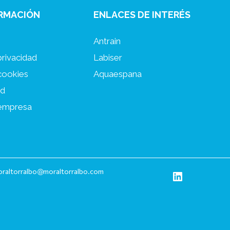
ORMACIÓN
ENLACES DE INTERÉS
Antrain
privacidad
Labiser
 cookies
Aquaespana
ad
 empresa
raltorralbo@moraltorralbo.com
LinkedIn